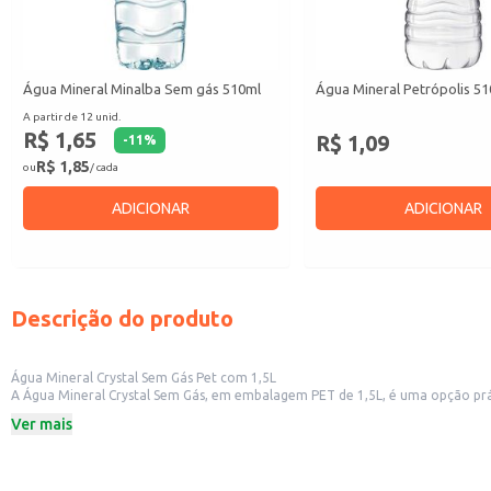
Água Mineral Minalba Sem gás 510ml
Água Mineral Petrópolis 5
A partir de 12 unid.
R$ 1,65
R$ 1,09
-
11
%
R$ 1,85
ou
/ cada
ADICIONAR
ADICIONAR
Descrição do produto
Água Mineral Crystal Sem Gás Pet com 1,5L
A Água Mineral Crystal Sem Gás, em embalagem PET de 1,5L, é uma opção prá
excelente escolha para estabelecimentos comerciais como restaurantes, lan
Ver mais
Embalagem PET de 1,5L.
Sem gás.
Ideal para consumo doméstico e comercial.
Dicas de Uso: