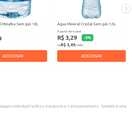
l Minalba Sem gás 10L
Água Mineral Crystal Sem gás 1,5L
A partir de 6 unid.
R$ 3,29
9
-
6
%
R$ 3,49
ou
/ cada
ADICIONAR
ADICIONAR
mbalagem individual facilita o transporte e o armazenamento. Também é uma
 mineral de qualidade.