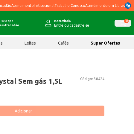
acadão
Atendimento
Institucional
Trabalhe Conosco
Atendimento em Libras
ixe o app
0
Bem-vindo
Entre ou cadastre-se
eu Atacadão
ês
Leites
Cafés
Super Ofertas
Código:
38424
ystal Sem gás 1,5L
Adicionar