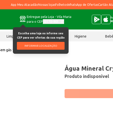
App Meu Atacadão
Nossas lojas
Folhetos
WhatsApp de Ofertas
Cartão At
Entregue pela Loja - Vila Maria
Ba
para o CEP
02170-901
M
Escolha uma loja ou informe seu
Limpeza
Chocolates
Higiene
Beb
CEP para ver ofertas da sua região
INFORMAR LOCALIZAÇÃO
Sem gás 1,5L
Água Mineral Cr
Produto indisponível