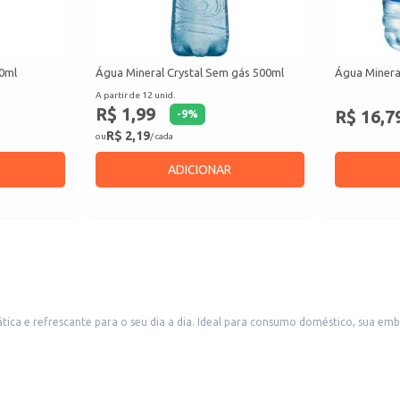
10ml
Água Mineral Crystal Sem gás 500ml
Água Minera
A partir de 12 unid.
R$ 1,99
R$ 16,7
-
9
%
R$ 2,19
ou
/ cada
ADICIONAR
tica e refrescante para o seu dia a dia. Ideal para consumo doméstico, sua e
chonetes e pequenos mercados que buscam oferecer aos seus clientes uma água