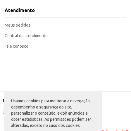
Sirva gelada para uma experiência ainda mais refrescante.
Perfeita para acompanhar refeições.
Atendimento
Ideal para uso em máquinas de água.
A Água Mineral Crystal Sem Gás oferece praticidade e hidratação, sendo uma
Meus pedidos
Central de atendimento
Fale conosco
Formas de pagamento
Usamos cookies para melhorar a navegação,
desempenho e segurança do site,
personalizar o conteúdo, exibir anúncios e
obter estatísticas. As permissões podem ser
alteradas, exceto no caso dos cookies