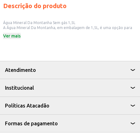
Descrição do produto
Água Mineral Da Montanha Sem gás 1,5L
A Água Mineral Da Montanha, em embalagem de 1,5L, é uma opção para
quem busca hidratação no dia a dia. Ideal para consumo em casa, no
Ver mais
trabalho ou para revenda em pequenos comércios, como mercados e
lanchonetes.
Dicas de Uso:
Para consumo direto, em casa ou no trabalho.
Para levar em atividades ao ar livre.
Para oferecer em estabelecimentos comerciais, como restaurantes e
lanchonetes.
Atendimento
A Água Mineral Da Montanha é uma escolha prática e refrescante para
manter a hidratação, seja qual for a sua necessidade.
Institucional
Políticas Atacadão
Formas de pagamento