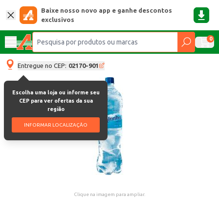
Baixe nosso novo app e ganhe descontos
exclusivos
0
Entregue no CEP:
02170-901
Escolha uma loja ou informe seu
CEP para ver ofertas da sua
região
INFORMAR LOCALIZAÇÃO
Clique na imagem para ampliar.