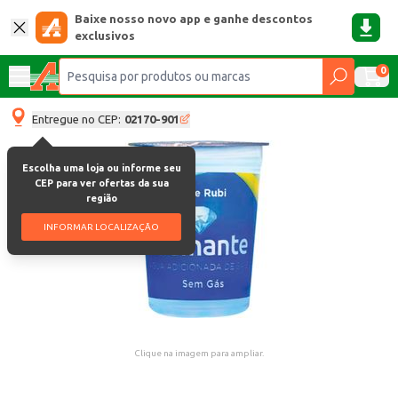
Baixe nosso novo app e ganhe descontos
exclusivos
0
Entregue no CEP:
02170-901
Escolha uma loja ou informe seu
CEP para ver ofertas da sua
região
INFORMAR LOCALIZAÇÃO
Clique na imagem para ampliar.