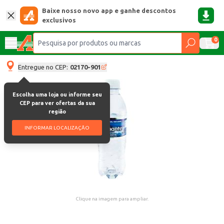
Baixe nosso novo app e ganhe descontos
exclusivos
0
Entregue no CEP:
02170-901
Escolha uma loja ou informe seu
CEP para ver ofertas da sua
região
INFORMAR LOCALIZAÇÃO
Clique na imagem para ampliar.