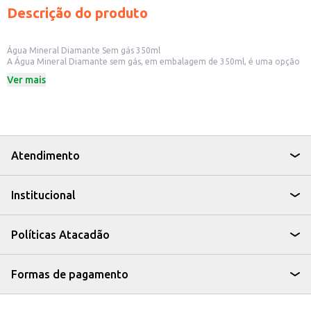
Descrição do produto
Água Mineral Diamante Sem gás 350ml
A Água Mineral Diamante sem gás, em embalagem de 350ml, é uma opção
prática para quem busca hidratação diária. Ideal para consumo individual,
Ver mais
ela é perfeita para levar na bolsa, mochila ou ter sempre à mão em casa,
no trabalho ou em atividades ao ar livre.
Dicas de Uso:
Para consumo em casa, no trabalho ou em atividades ao ar livre.
Ideal para acompanhar refeições leves e lanches.
Perfeita para manter a hidratação durante exercícios físicos.
A Água Mineral Diamante 350ml é uma escolha refrescante e conveniente
Atendimento
para quem valoriza a hidratação de forma simples e acessível.
Institucional
Políticas Atacadão
Formas de pagamento