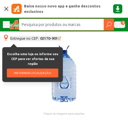
Baixe nosso novo app e ganhe descontos
exclusivos
0
Entregue no CEP:
02170-901
Escolha uma loja ou informe seu
CEP para ver ofertas da sua
região
INFORMAR LOCALIZAÇÃO
Clique na imagem para ampliar.