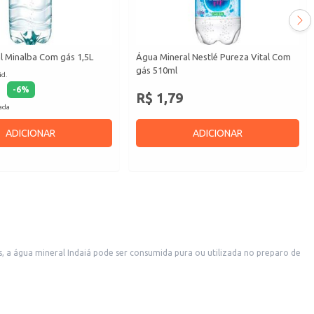
l Minalba Com gás 1,5L
Água Mineral Nestlé Pureza Vital Com
gás 510ml
id.
-
6
%
R$ 1,79
cada
ADICIONAR
ADICIONAR
, a água mineral Indaiá pode ser consumida pura ou utilizada no preparo de