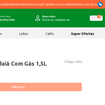
acadão
Atendimento
Institucional
Trabalhe Conosco
Atendimento em Libras
ixe o app
0
Bem-vindo
Entre ou cadastre-se
eu Atacadão
ês
Leites
Cafés
Super Ofertas
Código:
3904
daiá Com Gás 1,5L
Adicionar