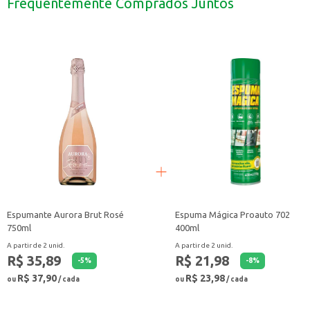
Frequentemente Comprados Juntos
Ideal para manter a hidratação durante atividades físicas.
A Água Mineral Indaiá com gás é uma escolha versátil e refrescante para q
Espumante Aurora Brut Rosé
Espuma Mágica Proauto 702
750ml
400ml
A partir de 2 unid.
A partir de 2 unid.
R$ 35,89
R$ 21,98
-
5
%
-
8
%
R$ 37,90
R$ 23,98
ou
/ cada
ou
/ cada