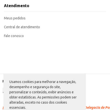
Atendimento
Meus pedidos
Central de atendimento
Fale conosco
Formas de pagamento
Usamos cookies para melhorar a navegação,
desempenho e segurança do site,
personalizar o conteúdo, exibir anúncios e
obter estatísticas. As permissões podem ser
alteradas, exceto no caso dos cookies
Racismo é crime.
Denuncie. Disque 100 ou procure a Delegacia de Polí
essenciais.