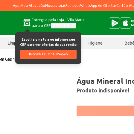
App Meu Atacadão
Nossas lojas
Folhetos
WhatsApp de Ofertas
Cartão At
Entregue pela Loja - Vila Maria
Ba
para o CEP
02170-901
M
Escolha uma loja ou informe seu
Limpeza
Chocolates
Higiene
Beb
CEP para ver ofertas da sua região
INFORMAR LOCALIZAÇÃO
om Gás 1,5L
Água Mineral In
Produto indisponível