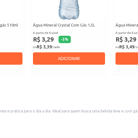
 gás 510ml
Água Mineral Crystal Com Gás 1,5L
Água Minera
A partir de 6 unid.
A partir de 6 un
R$ 3,29
R$ 3,29
-
3
%
R$ 3,39
R$ 3,49
ou
/ cada
ou
/ 
ADICIONAR
e e prática para o dia a dia. Ideal para quem busca uma bebida leve e com gás