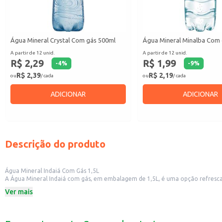
Água Mineral Crystal Com gás 500ml
Água Mineral Minalba Com
A partir de 12 unid.
A partir de 12 unid.
R$ 2,29
R$ 1,99
-
4
%
-
9
%
R$ 2,39
R$ 2,19
ou
/ cada
ou
/ cada
ADICIONAR
ADICIONAR
Descrição do produto
Água Mineral Indaiá Com Gás 1,5L
A Água Mineral Indaiá com gás, em embalagem de 1,5L, é uma opção refrescant
drinks e outras bebidas.
Ver mais
Dicas de Uso:
Perfeita para acompanhar refeições em casa ou no trabalho.
Uma boa alternativa para quem busca uma bebida sem adição de açúcar.
Pode ser utilizada como base para a criação de drinks e coquetéis.