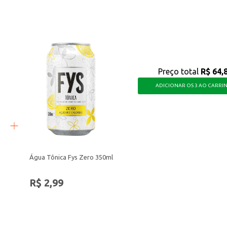
uem busca uma opção saborosa e com qualidade.
Preço total
R$ 64,
ADICIONAR OS 3 AO CARRI
Água Tônica Fys Zero 350ml
R$ 2,99