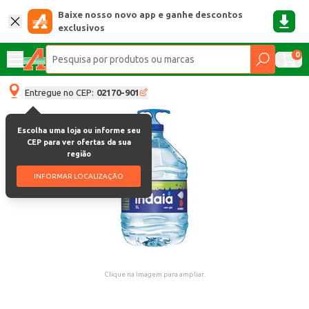
Baixe nosso novo app e ganhe descontos
exclusivos
0
Entregue no CEP:
02170-901
Escolha uma loja ou informe seu
CEP para ver ofertas da sua
região
INFORMAR LOCALIZAÇÃO
Clique na imagem para ampliar.