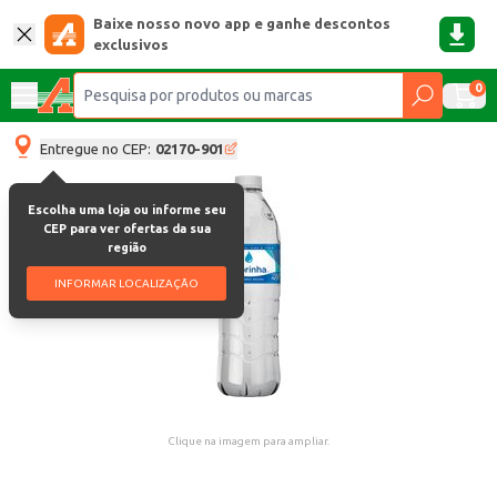
Baixe nosso novo app e ganhe descontos
exclusivos
0
Entregue no CEP:
02170-901
Escolha uma loja ou informe seu
CEP para ver ofertas da sua
região
INFORMAR LOCALIZAÇÃO
Clique na imagem para ampliar.