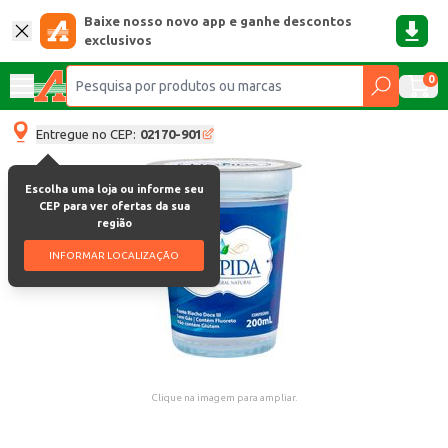
Baixe nosso novo app e ganhe descontos
exclusivos
0
Entregue no CEP:
02170-901
Escolha uma loja ou informe seu
CEP para ver ofertas da sua
região
INFORMAR LOCALIZAÇÃO
Clique na imagem para ampliar.