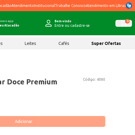
acadão
Atendimento
Institucional
Trabalhe Conosco
Atendimento em Libras
ixe o app
0
Bem-vindo
Entre ou cadastre-se
eu Atacadão
ês
Leites
Cafés
Super Ofertas
Código:
4080
ar Doce Premium
Adicionar