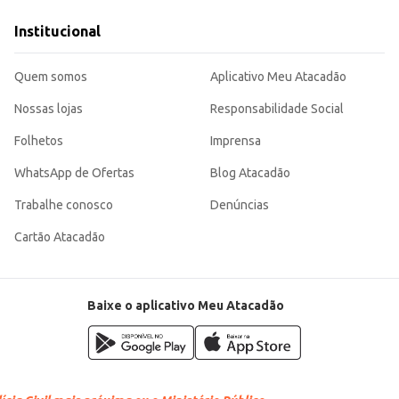
iente para hidratação.
bor suave, atendendo às necessidades de consumidores e estabelecimentos qu
Institucional
e venda.
Quem somos
Aplicativo Meu Atacadão
Nossas lojas
Responsabilidade Social
Folhetos
Imprensa
WhatsApp de Ofertas
Blog Atacadão
Trabalhe conosco
Denúncias
Cartão Atacadão
Baixe o aplicativo Meu Atacadão