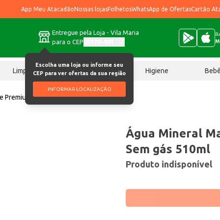
App Meu Atacadão
Nossas lojas
Folhetos
WhatsApp de Ofertas
Cartão At
Entregue pela Loja - Vila Maria
Ba
para o CEP
02170-901
M
Escolha uma loja ou informe seu
Limpeza
Chocolates
Higiene
Beb
CEP para ver ofertas da sua região
INFORMAR LOCALIZAÇÃO
ce Premium Sem gás 510ml
Água Mineral M
Sem gás 510ml
Produto indisponível