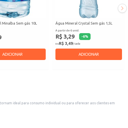
l Minalba Sem gás 10L
Água Mineral Crystal Sem gás 1,5L
A partir de 6 unid.
R$ 3,29
9
-
6
%
R$ 3,49
ou
/ cada
ADICIONAR
ADICIONAR
anchonetes e lojas de conveniência. A embalagem PET é fácil de manusear e transportar, sendo uma escolha conveniente para revenda em pequenos comércios.