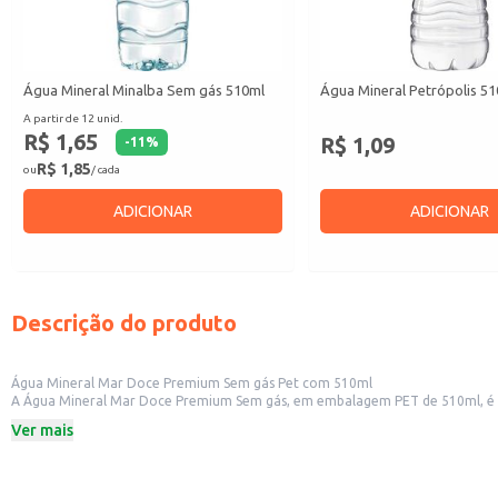
Água Mineral Minalba Sem gás 510ml
Água Mineral Petrópolis 5
A partir de 12 unid.
R$ 1,65
R$ 1,09
-
11
%
R$ 1,85
ou
/ cada
ADICIONAR
ADICIONAR
Descrição do produto
Água Mineral Mar Doce Premium Sem gás Pet com 510ml
A Água Mineral Mar Doce Premium Sem gás, em embalagem PET de 510ml, é uma opção prática e refrescante para diversas ocasiões.
Ver mais
Dicas de uso:
Ideal para consumo direto, oferecendo hidratação refrescante a qualquer hor
Perfeita para servir em restaurantes, bares e lanchonetes, complementando r
Uma opção prática para revenda em mercearias, mercados e lojas de conveni