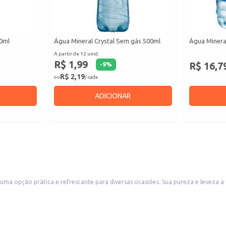
10ml
Água Mineral Crystal Sem gás 500ml
Água Minera
A partir de 12 unid.
R$ 1,99
R$ 16,7
-
9
%
R$ 2,19
ou
/ cada
ADICIONAR
 Sua pureza e leveza a tornam ideal para consumo individual ou para oferecer aos clientes em
estabelecimentos comerciais como restaurantes, l
a do dia.
efeições e bebidas.
ência.