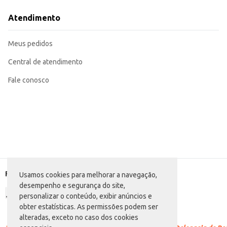
Adequada para uso doméstico, oferecendo uma alternativa saudável e conven
A Água Mineral Mar Doce Premium Sem gás proporciona hidratação pura e sa
Atendimento
tamanho ideal para consumo individual e para a oferta em diversos pontos d
Marca: Mar Doce
Departamento: Bebidas
Meus pedidos
Categoria: Água sem gás
Conteúdo: 510ml
EAN: 7898049550159
Central de atendimento
Fale conosco
Formas de pagamento
Usamos cookies para melhorar a navegação,
desempenho e segurança do site,
personalizar o conteúdo, exibir anúncios e
obter estatísticas. As permissões podem ser
alteradas, exceto no caso dos cookies