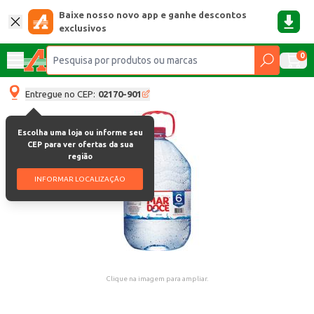
Baixe nosso novo app e ganhe descontos
exclusivos
0
Entregue no CEP:
02170-901
Escolha uma loja ou informe seu
CEP para ver ofertas da sua
região
INFORMAR LOCALIZAÇÃO
Clique na imagem para ampliar.