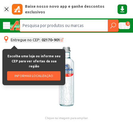
Baixe nosso novo app e ganhe descontos
exclusivos
0
Entregue no CEP:
02170-901
Escolha uma loja ou informe seu
CEP para ver ofertas da sua
região
INFORMAR LOCALIZAÇÃO
Clique na imagem para ampliar.