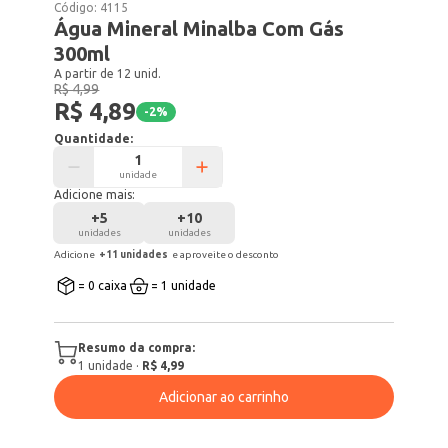
Código:
4115
Água Mineral Minalba Com Gás
300ml
A partir de 12 unid.
R$ 4,99
R$ 4,89
-
2
%
Quantidade:
unidade
Adicione mais:
+
5
+
10
unidades
unidades
Adicione
+
11
unidade
s
e aproveite o desconto
= 0 caixa
= 1 unidade
Resumo da compra:
1
unidade
·
R$ 4,99
Adicionar ao carrinho