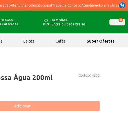
acadão
Atendimento
Institucional
Trabalhe Conosco
Atendimento em Libras
ixe o app
0
Bem-vindo
Entre ou cadastre-se
eu Atacadão
ês
Leites
Cafés
Super Ofertas
Código:
4265
ossa Água 200ml
Adicionar