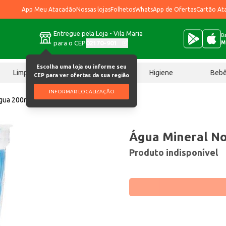
App Meu Atacadão
Nossas lojas
Folhetos
WhatsApp de Ofertas
Cartão At
Entregue pela Loja - Vila Maria
Ba
para o CEP
02170-901
M
Escolha uma loja ou informe seu
Limpeza
Chocolates
Higiene
Beb
CEP para ver ofertas da sua região
INFORMAR LOCALIZAÇÃO
Água 200ml
Água Mineral N
Produto indisponível