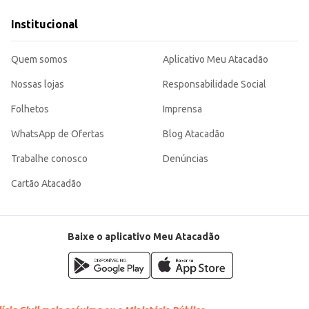
 trabalho.
Institucional
o, sendo uma escolha eficiente para diversos contextos, tanto para o comérc
 de uso.
Quem somos
Aplicativo Meu Atacadão
Nossas lojas
Responsabilidade Social
Folhetos
Imprensa
WhatsApp de Ofertas
Blog Atacadão
Trabalhe conosco
Denúncias
Cartão Atacadão
Baixe o aplicativo Meu Atacadão