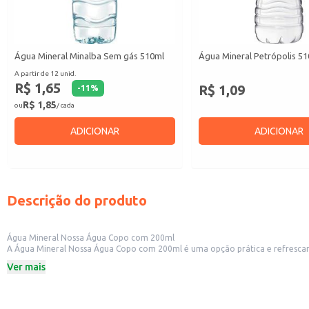
Água Mineral Minalba Sem gás 510ml
Água Mineral Petrópolis 5
A partir de 12 unid.
R$ 1,65
R$ 1,09
-
11
%
R$ 1,85
ou
/ cada
ADICIONAR
ADICIONAR
Descrição do produto
Água Mineral Nossa Água Copo com 200ml
A Água Mineral Nossa Água Copo com 200ml é uma opção prática e refrescante, ideal para consumo individual. Sua embalagem descartável em copo facilita o
estabelecimentos comerciais como restaurantes, lanchonetes e lojas de conveniência, que buscam oferec
Ver mais
para levar em atividades ao ar livre.
Dicas de uso:
Ideal para consumo individual em restaurantes, lanchonetes e outros estabel
Prática para eventos e reuniões, oferecendo uma opção de hidratação conve