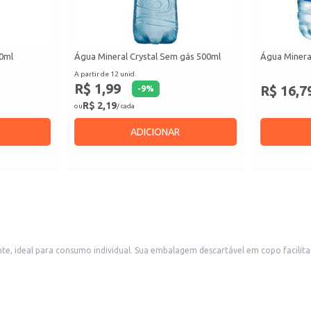
10ml
Água Mineral Crystal Sem gás 500ml
Água Minera
A partir de 12 unid.
R$ 1,99
R$ 16,7
-
9
%
R$ 2,19
ou
/ cada
ADICIONAR
 consumo em diversos locais e ocasiões. É uma escolha adequada para
er uma opção de bebida simples e acessível aos seus clientes. Também é uma boa opção para uso doméstico,
ecimentos comerciais.
niente.