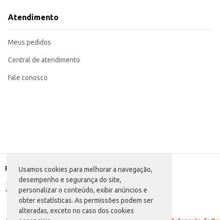
Adequada para consumo doméstico, mantendo a praticidade no dia a dia.
Uma opção conveniente para levar em viagens, atividades ao ar livre e para o
Atendimento
A Água Mineral Nossa Água Copo com 200ml oferece praticidade e hidrataçã
ideal para uma porção individual contribuem para sua praticidade e facilidade
Marca: Nossa Água
Meus pedidos
Departamento: Bebidas
Categoria: Água sem gás
Conteúdo: 200ml
Central de atendimento
EAN: 7898223370191
Fale conosco
Formas de pagamento
Usamos cookies para melhorar a navegação,
desempenho e segurança do site,
personalizar o conteúdo, exibir anúncios e
obter estatísticas. As permissões podem ser
alteradas, exceto no caso dos cookies