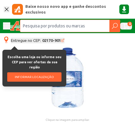
Baixe nosso novo app e ganhe descontos
exclusivos
0
Entregue no CEP:
02170-901
Escolha uma loja ou informe seu
CEP para ver ofertas da sua
região
INFORMAR LOCALIZAÇÃO
Clique na imagem para ampliar.