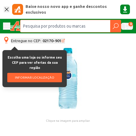
Baixe nosso novo app e ganhe descontos
exclusivos
0
Entregue no CEP:
02170-901
Escolha uma loja ou informe seu
CEP para ver ofertas da sua
região
INFORMAR LOCALIZAÇÃO
Clique na imagem para ampliar.