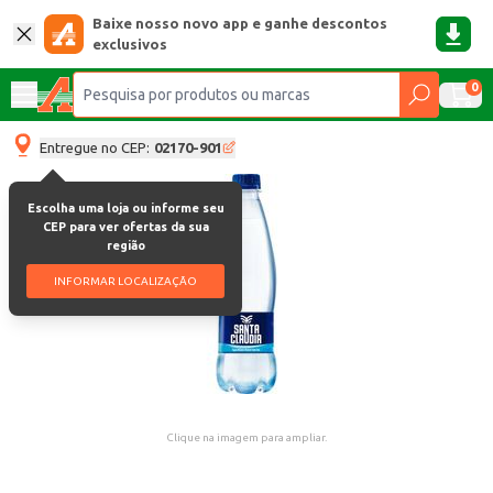
Baixe nosso novo app e ganhe descontos
exclusivos
0
Entregue no CEP:
02170-901
Escolha uma loja ou informe seu
CEP para ver ofertas da sua
região
INFORMAR LOCALIZAÇÃO
Clique na imagem para ampliar.