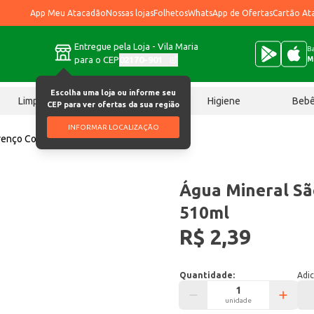
App Meu Atacadão
Nossas lojas
Folhetos
WhatsApp de Ofertas
Cartão At
Entregue pela Loja - Vila Maria
Ba
para o CEP
02170-901
M
Escolha uma loja ou informe seu
Limpeza
Chocolates
Higiene
Beb
CEP para ver ofertas da sua região
INFORMAR LOCALIZAÇÃO
renço Com gás 510ml
Água Mineral S
510ml
R$ 2,39
Quantidade:
Adic
unidade