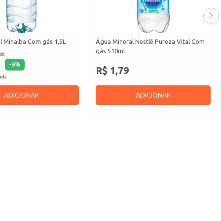
l Minalba Com gás 1,5L
Água Mineral Nestlé Pureza Vital Com
gás 510ml
id.
-
6
%
R$ 1,79
cada
ADICIONAR
ADICIONAR