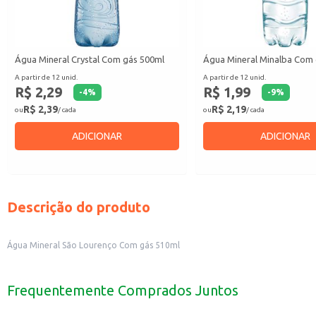
Água Mineral Crystal Com gás 500ml
Água Mineral Minalba Com
A partir de 12 unid.
A partir de 12 unid.
R$ 2,29
R$ 1,99
-
4
%
-
9
%
R$ 2,39
R$ 2,19
ou
/ cada
ou
/ cada
ADICIONAR
ADICIONAR
Descrição do produto
Água Mineral São Lourenço Com gás 510ml
Frequentemente Comprados Juntos