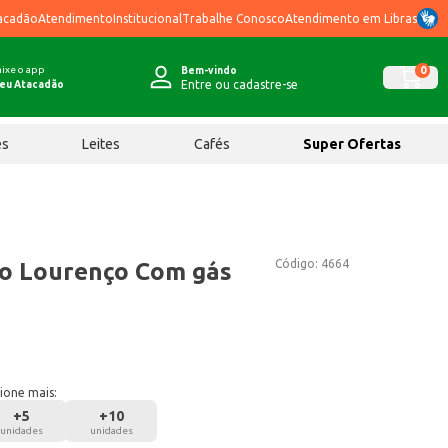
acadão
Atendimento
Institucional
Trabalhe Conosco
Atendimento em Libras
ixe o app
0
Bem-vindo
Entre ou cadastre-se
eu Atacadão
ês
Leites
Cafés
Super Ofertas
Código:
4664
ão Lourenço Com gás
ione mais:
+
5
+
10
unidades
unidades