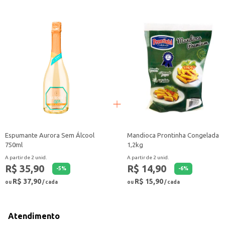
Espumante Aurora Sem Álcool
Mandioca Prontinha Congelada
750ml
1,2kg
A partir de 2 unid.
A partir de 2 unid.
R$ 35,90
R$ 14,90
-
5
%
-
6
%
R$ 37,90
R$ 15,90
ou
/ cada
ou
/ cada
Atendimento