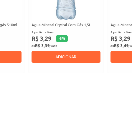
 gás 510ml
Água Mineral Crystal Com Gás 1,5L
Água Minera
A partir de 6 unid.
A partir de 6 un
R$ 3,29
R$ 3,29
-
3
%
R$ 3,39
R$ 3,49
ou
/ cada
ou
/ 
ADICIONAR