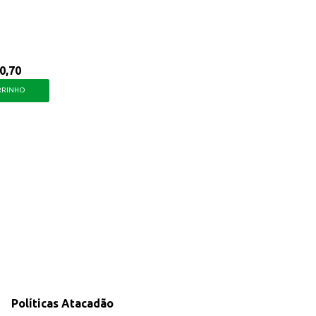
0,70
RRINHO
Políticas Atacadão