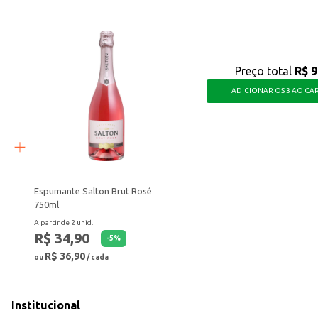
Preço total
R$ 9
ADICIONAR OS 3 AO CA
Espumante Salton Brut Rosé
750ml
A partir de 2 unid.
R$ 34,90
-
5
%
R$ 36,90
ou
/ cada
Institucional