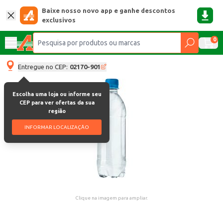
Baixe nosso novo app e ganhe descontos
exclusivos
0
Entregue no CEP:
02170-901
Escolha uma loja ou informe seu
CEP para ver ofertas da sua
região
INFORMAR LOCALIZAÇÃO
Clique na imagem para ampliar.