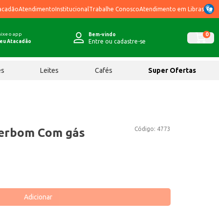
acadão
Atendimento
Institucional
Trabalhe Conosco
Atendimento em Libras
ixe o app
0
Bem-vindo
Entre ou cadastre-se
eu Atacadão
ês
Leites
Cafés
Super Ofertas
Código:
4773
terbom Com gás
Adicionar