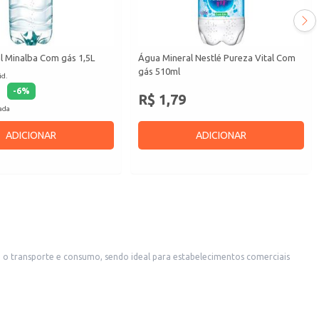
l Minalba Com gás 1,5L
Água Mineral Nestlé Pureza Vital Com
gás 510ml
id.
-
6
%
R$ 1,79
cada
ADICIONAR
ADICIONAR