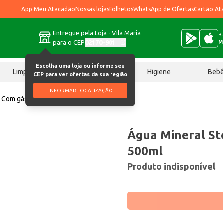
App Meu Atacadão
Nossas lojas
Folhetos
WhatsApp de Ofertas
Cartão At
Entregue pela Loja - Vila Maria
Ba
para o CEP
02170-901
M
Escolha uma loja ou informe seu
Limpeza
Chocolates
Higiene
Beb
CEP para ver ofertas da sua região
INFORMAR LOCALIZAÇÃO
m Com gás 500ml
Água Mineral S
500ml
Produto indisponível