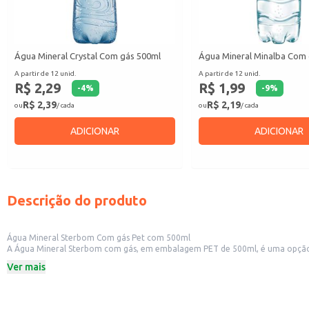
Água Mineral Crystal Com gás 500ml
Água Mineral Minalba Com
A partir de 12 unid.
A partir de 12 unid.
R$ 2,29
R$ 1,99
-
4
%
-
9
%
R$ 2,39
R$ 2,19
ou
/ cada
ou
/ cada
ADICIONAR
ADICIONAR
Descrição do produto
Água Mineral Sterbom Com gás Pet com 500ml
A Água Mineral Sterbom com gás, em embalagem PET de 500ml, é uma opção refrescante e prática para diversas ocasiões. Sua embalagem indivi
como restaurantes, bares, lanchonetes e conveniências, além de ser uma boa escolha para revenda em pequenos comércios. A praticidade 
Ver mais
consumo individual.
Dicas de uso:
Sirva gelada para um frescor ainda maior.
Ideal para acompanhar refeições em restaurantes e lanchonetes.