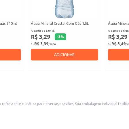
 gás 510ml
Água Mineral Crystal Com Gás 1,5L
Água Minera
A partir de 6 unid.
A partir de 6 un
R$ 3,29
R$ 3,29
-
3
%
R$ 3,39
R$ 3,49
ou
/ cada
ou
/ 
ADICIONAR
dual facilita o transporte e consumo, sendo ideal para estabelecimentos comerciais
da embalagem PET também a torna conveniente para uso doméstico, em eventos ou para