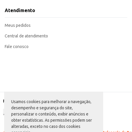
Perfeita para revenda em mercearias e outros estabelecimentos comerciais.
Uma opção conveniente para consumo em casa, em eventos ou para levar na 
Atendimento
A Água Mineral Sterbom com gás oferece uma opção de hidratação saborosa e refrescante, satisfazendo as necessidades de consumidores e estabelecimentos que buscam praticidade 
proporciona um bom custo-benefício para o varejo e para o consumo individu
Marca: Ster Bom
Meus pedidos
Departamento: Bebidas
Categoria: Água com gás
Conteúdo: 500ml
Central de atendimento
EAN: 7898005516199
Fale conosco
Formas de pagamento
Usamos cookies para melhorar a navegação,
desempenho e segurança do site,
personalizar o conteúdo, exibir anúncios e
obter estatísticas. As permissões podem ser
alteradas, exceto no caso dos cookies