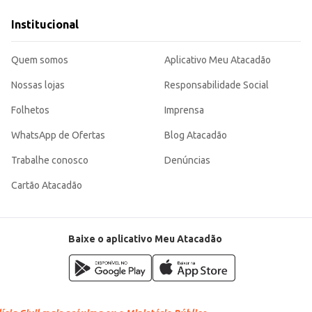
ar livre.
pla gama de consumidores.
Institucional
ente, garantindo a satisfação dos clientes e a praticidade para o dia a dia, s
Quem somos
Aplicativo Meu Atacadão
Nossas lojas
Responsabilidade Social
Folhetos
Imprensa
WhatsApp de Ofertas
Blog Atacadão
Trabalhe conosco
Denúncias
Cartão Atacadão
Baixe o aplicativo Meu Atacadão