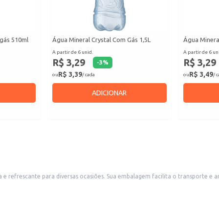
 gás 510ml
Água Mineral Crystal Com Gás 1,5L
Água Minera
A partir de 6 unid.
A partir de 6 un
R$ 3,29
R$ 3,29
-
3
%
R$ 3,39
R$ 3,49
ou
/ cada
ou
/ 
ADICIONAR
porte e armazenamento, sendo ideal para estabelecimentos comerciais como
restaurantes, bares, lanchonetes e lojas de conveniência que buscam atender a demanda por