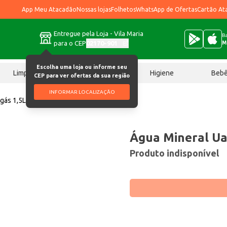
App Meu Atacadão
Nossas lojas
Folhetos
WhatsApp de Ofertas
Cartão At
Entregue pela Loja - Vila Maria
Ba
para o CEP
02170-901
M
Escolha uma loja ou informe seu
Limpeza
Chocolates
Higiene
Beb
CEP para ver ofertas da sua região
INFORMAR LOCALIZAÇÃO
gás 1,5L
Água Mineral Ua
Produto indisponível