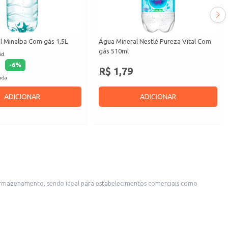
l Minalba Com gás 1,5L
Água Mineral Nestlé Pureza Vital Com
gás 510ml
id.
-
6
%
R$ 1,79
cada
ADICIONAR
ADICIONAR
 bebidas de qualidade. Também é uma escolha adequada para uso doméstico, oferecendo praticidade no dia a dia.