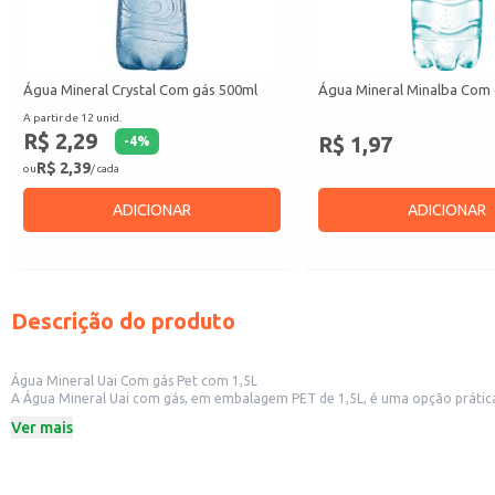
Água Mineral Crystal Com gás 500ml
Água Mineral Minalba Com
A partir de 12 unid.
R$ 2,29
R$ 1,97
-
4
%
R$ 2,39
ou
/ cada
ADICIONAR
ADICIONAR
Descrição do produto
Água Mineral Uai Com gás Pet com 1,5L
A Água Mineral Uai com gás, em embalagem PET de 1,5L, é uma opção prática e refrescante para diversas ocasiões. Sua embalagem facilita o trans
Ver mais
Dicas de uso:
Sirva gelada para realçar o frescor e o sabor.
Ideal para consumo individual ou para compartilhar em eventos e reuniões.
Perfeita para acompanhar refeições e lanches.