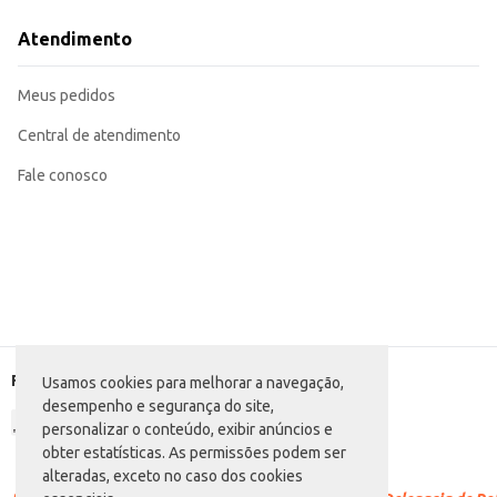
Uma opção versátil para o consumo em casa, no trabalho ou em atividades ao 
Excelente para revenda em diversos tipos de comércio, atendendo a uma am
Atendimento
A Água Mineral Uai com gás oferece hidratação e um sabor levemente efervesc
Marca: Uai
Departamento: Bebidas
Meus pedidos
Categoria: Água com gás
Conteúdo: 1,5L
EAN: 7898902920570
Central de atendimento
Fale conosco
Formas de pagamento
Usamos cookies para melhorar a navegação,
desempenho e segurança do site,
personalizar o conteúdo, exibir anúncios e
obter estatísticas. As permissões podem ser
alteradas, exceto no caso dos cookies