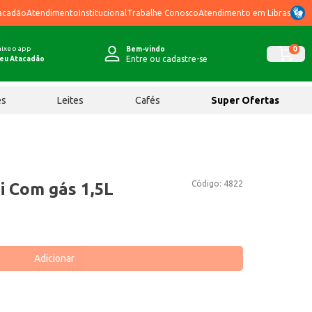
acadão
Atendimento
Institucional
Trabalhe Conosco
Atendimento em Libras
ixe o app
0
Bem-vindo
Entre ou cadastre-se
eu Atacadão
ês
Leites
Cafés
Super Ofertas
Código:
4822
i Com gás 1,5L
Adicionar