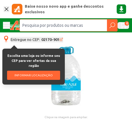
Baixe nosso novo app e ganhe descontos
exclusivos
0
Entregue no CEP:
02170-901
Escolha uma loja ou informe seu
CEP para ver ofertas da sua
região
INFORMAR LOCALIZAÇÃO
Clique na imagem para ampliar.