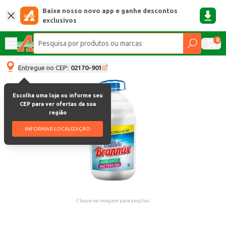
Baixe nosso novo app e ganhe descontos
exclusivos
0
Entregue no CEP:
02170-901
Escolha uma loja ou informe seu
CEP para ver ofertas da sua
região
INFORMAR LOCALIZAÇÃO
Clique na imagem para ampliar.