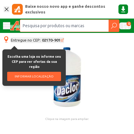
Baixe nosso novo app e ganhe descontos
exclusivos
0
Entregue no CEP:
02170-901
Escolha uma loja ou informe seu
CEP para ver ofertas da sua
região
INFORMAR LOCALIZAÇÃO
Clique na imagem para ampliar.