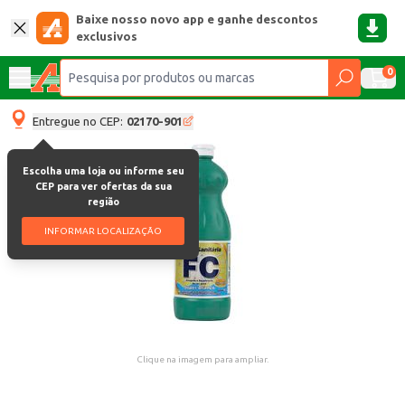
Baixe nosso novo app e ganhe descontos
exclusivos
0
Entregue no CEP:
02170-901
Escolha uma loja ou informe seu
CEP para ver ofertas da sua
região
INFORMAR LOCALIZAÇÃO
Clique na imagem para ampliar.