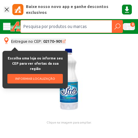
Baixe nosso novo app e ganhe descontos
exclusivos
0
Entregue no CEP:
02170-901
Escolha uma loja ou informe seu
CEP para ver ofertas da sua
região
INFORMAR LOCALIZAÇÃO
Clique na imagem para ampliar.