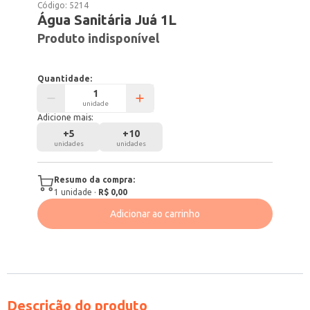
Código:
5214
Água Sanitária Juá 1L
Produto indisponível
Quantidade:
unidade
Adicione mais:
+
5
+
10
unidades
unidades
Resumo da compra:
1
unidade
·
R$ 0,00
Adicionar ao carrinho
Descrição do produto