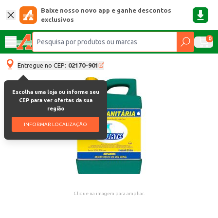
Baixe nosso novo app e ganhe descontos
exclusivos
0
Entregue no CEP:
02170-901
Escolha uma loja ou informe seu
CEP para ver ofertas da sua
região
INFORMAR LOCALIZAÇÃO
Clique na imagem para ampliar.