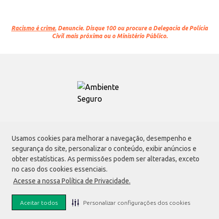
Racismo é crime.
Denuncie. Disque 100 ou procure a Delegacia de Polícia
Civil mais próxima ou o Ministério Público.
Atacadão S.A.
Usamos cookies para melhorar a navegação, desempenho e
Avenida Morvan Dias de Figueiredo, 6169, Vila Maria, São Paulo - SP | CEP
segurança do site, personalizar o conteúdo, exibir anúncios e
02170-901 | CNPJ: 75.315.333/0001-09
obter estatísticas. As permissões podem ser alteradas, exceto
Envio de documentos administrativos e jurídicos:
no caso dos cookies essenciais.
Avenida Morvan Dias de Figueiredo, 6169, Vila Maria, São Paulo - SP | CEP
Acesse a nossa Política de Privacidade.
02170-901
faleconosco@atacadao.com.br
Aceitar todos
Personalizar configurações dos cookies