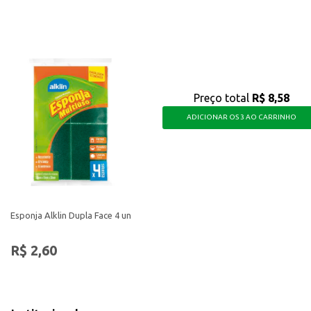
a limpeza e a higiene em sua casa ou estabelecimento, proporcionando um ambi
Preço total
R$ 8,58
ADICIONAR OS 3 AO CARRINHO
Esponja Alklin Dupla Face 4 un
R$ 2,60