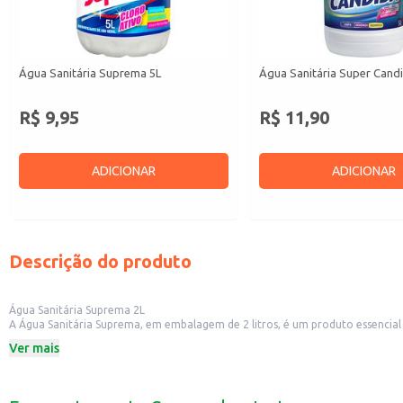
Água Sanitária Suprema 5L
Água Sanitária Super Cand
R$ 9,95
R$ 11,90
ADICIONAR
ADICIONAR
Descrição do produto
Água Sanitária Suprema 2L
A Água Sanitária Suprema, em embalagem de 2 litros, é um produto essencial 
manchas e na eliminação de germes e bactérias.
Ver mais
Dicas de Uso:
Para limpeza de pisos e azulejos, dilua a água sanitária em água, seguindo as 
Na lavagem de roupas brancas, adicione uma pequena quantidade ao ciclo de
Utilize para desinfetar banheiros, cozinhas e outras áreas, garantindo a higi