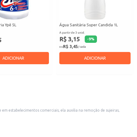
ia Ypê 5L
Água Sanitária Super Candida 1L
A partir de 3 unid.
R$ 3,15
5
-
9
%
R$ 3,45
ou
/ cada
ADICIONAR
ADICIONAR
 em estabelecimentos comerciais, ela auxilia na remoção de sujeiras,