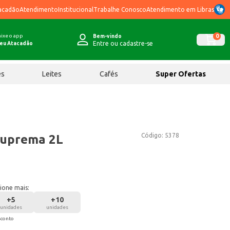
acadão
Atendimento
Institucional
Trabalhe Conosco
Atendimento em Libras
ixe o app
0
Bem-vindo
Entre ou cadastre-se
eu Atacadão
ês
Leites
Cafés
Super Ofertas
Código:
5378
Suprema 2L
ione mais:
+
5
+
10
unidades
unidades
sconto