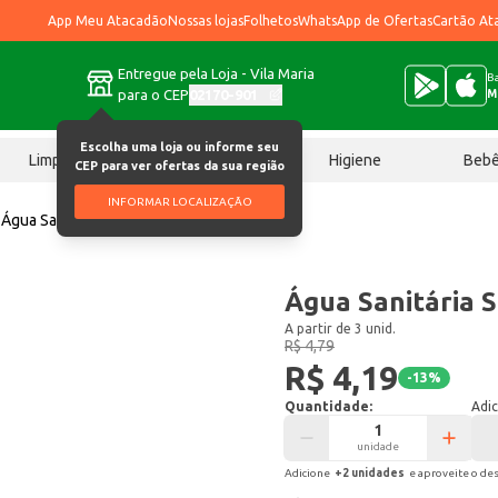
App Meu Atacadão
Nossas lojas
Folhetos
WhatsApp de Ofertas
Cartão At
Entregue pela Loja - Vila Maria
Ba
para o CEP
02170-901
M
Escolha uma loja ou informe seu
Limpeza
Chocolates
Higiene
Beb
CEP para ver ofertas da sua região
INFORMAR LOCALIZAÇÃO
Água Sanitária Suprema 2L
Água Sanitária 
A partir de 3 unid.
R$ 4,79
R$ 4,19
-
13
%
Quantidade:
Adic
unidade
Adicione
+
2
unidade
s
e aproveite o de