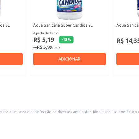
ida 5L
Água Sanitária Super Candida 2L
Água Sanitár
A partir de 3 unid.
R$ 5,19
R$ 14,3
-
13
%
R$ 5,99
ou
/ cada
ADICIONAR
para a limpeza e desinfecção de diversos ambientes. Ideal para uso doméstico e
instruções do rótulo.
 lavagem para remover manchas e alvejar.
ene do ambiente.