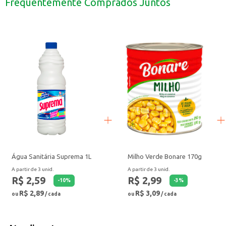
Frequentemente Comprados Juntos
A Água Sanitária Suprema 2L é uma escolha prática e eficiente para manter 
Água Sanitária Suprema 1L
Milho Verde Bonare 170g
A partir de 3 unid.
A partir de 3 unid.
R$ 2,59
R$ 2,99
-
10
%
-
3
%
R$ 2,89
R$ 3,09
ou
/ cada
ou
/ cada