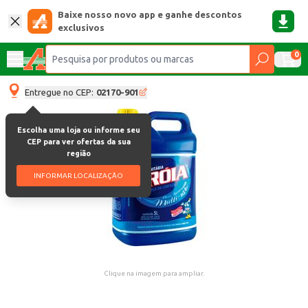
Baixe nosso novo app e ganhe descontos
exclusivos
0
Entregue no CEP:
02170-901
Escolha uma loja ou informe seu
CEP para ver ofertas da sua
região
INFORMAR LOCALIZAÇÃO
Clique na imagem para ampliar.