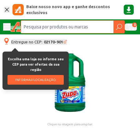
Baixe nosso novo app e ganhe descontos
exclusivos
0
Entregue no CEP:
02170-901
Escolha uma loja ou informe seu
CEP para ver ofertas da sua
região
INFORMAR LOCALIZAÇÃO
Clique na imagem para ampliar.