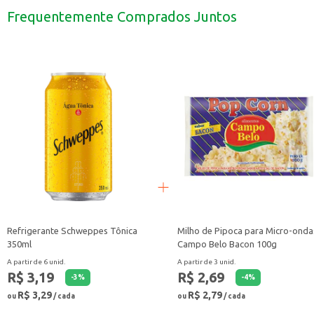
Na preparação de drinks e coquetéis, adicionando um toque especial às suas c
Frequentemente Comprados Juntos
Para revenda em estabelecimentos comerciais como bares, restaurantes e m
A Água Tônica Antarctica 350ml é uma escolha prática e saborosa para quem
Refrigerante Schweppes Tônica
Milho de Pipoca para Micro-onda
350ml
Campo Belo Bacon 100g
A partir de 6 unid.
A partir de 3 unid.
R$ 3,19
R$ 2,69
-
3
%
-
4
%
R$ 3,29
R$ 2,79
ou
/ cada
ou
/ cada