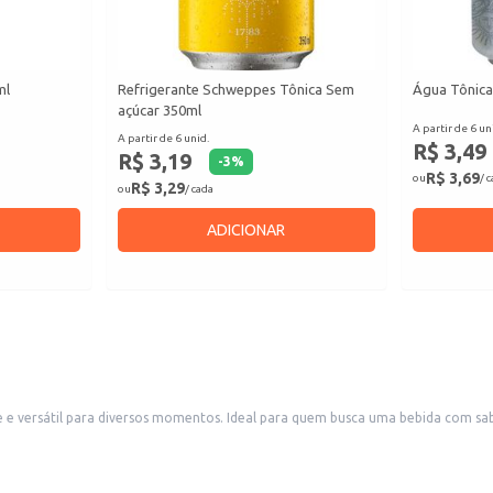
ml
Refrigerante Schweppes Tônica Sem
Água Tônica
açúcar 350ml
A partir de 6 un
A partir de 6 unid.
R$ 3,49
R$ 3,19
-
3
%
R$ 3,69
ou
/ 
R$ 3,29
ou
/ cada
ADICIONAR
 versátil para diversos momentos. Ideal para quem busca uma bebida com sabor
s.