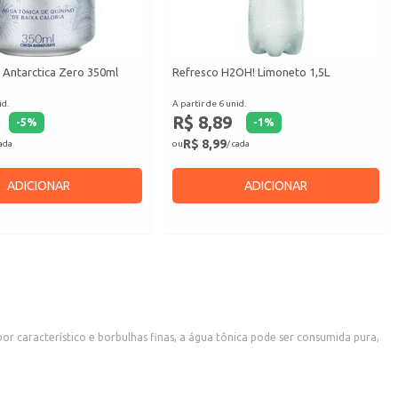
 Antarctica Zero 350ml
Refresco H2OH! Limoneto 1,5L
id.
A partir de 6 unid.
R$ 8,89
-
5
%
-
1
%
R$ 8,99
cada
ou
/ cada
ADICIONAR
ADICIONAR
 característico e borbulhas finas, a água tônica pode ser consumida pura,