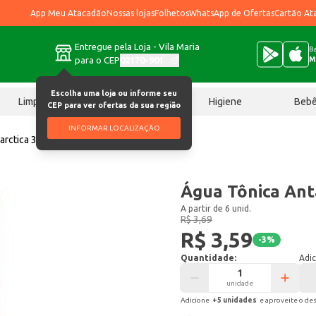
App Meu Atacadão
Nossas lojas
Folhetos
WhatsApp de Ofertas
Cartão At
Entregue pela Loja - Vila Maria
Ba
para o CEP
02170-901
M
Escolha uma loja ou informe seu
Limpeza
Chocolates
Higiene
Beb
CEP para ver ofertas da sua região
INFORMAR LOCALIZAÇÃO
arctica 350ml
Água Tônica Ant
A partir de 6 unid.
R$ 3,69
R$ 3,59
-
3
%
Quantidade:
Adic
unidade
Adicione
+
5
unidade
s
e aproveite o de