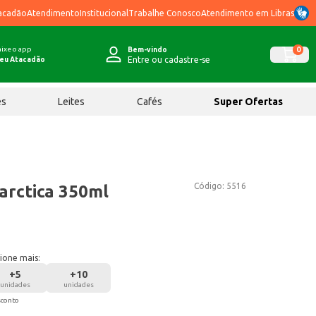
acadão
Atendimento
Institucional
Trabalhe Conosco
Atendimento em Libras
ixe o app
0
Bem-vindo
Entre ou cadastre-se
eu Atacadão
ês
Leites
Cafés
Super Ofertas
Código:
5516
arctica 350ml
ione mais:
+
5
+
10
unidades
unidades
sconto