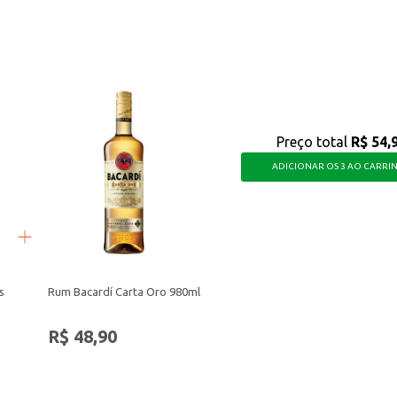
riações.
ercados.
 aprecia uma bebida refrescante e com um toque especial.
Preço total
R$ 54,
ADICIONAR OS 3 AO CARRI
s
Rum Bacardí Carta Oro 980ml
R$ 48,90