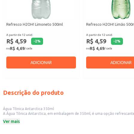
Refresco H2OH! Limoneto 500ml
Refresco H2OH! Limão 500
A partir de 12 unid.
A partir de 12 unid.
R$ 4,59
R$ 4,59
-
2
%
-
2
%
R$ 4,69
R$ 4,69
ou
/ cada
ou
/ cada
ADICIONAR
ADICIONAR
Descrição do produto
Água Tônica Antarctica 350ml
A Água Tônica Antarctica, em embalagem de 350ml, é uma opção refrescante e
com gelo e limão, ou utilizada como base para a criação de drinks e coquetéi
Ver mais
Dicas de Uso:
Para consumo individual, desfrutando do sabor único da tônica.
Como acompanhamento em refeições leves e petiscos.