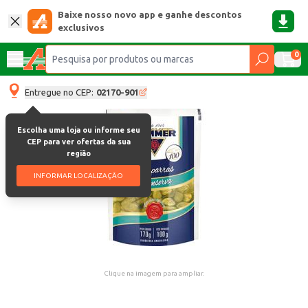
Baixe nosso novo app e ganhe descontos
exclusivos
0
Entregue no CEP:
02170-901
Escolha uma loja ou informe seu
CEP para ver ofertas da sua
região
INFORMAR LOCALIZAÇÃO
Clique na imagem para ampliar.