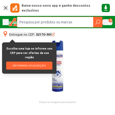
Baixe nosso novo app e ganhe descontos
exclusivos
0
Entregue no CEP:
02170-901
Escolha uma loja ou informe seu
CEP para ver ofertas da sua
região
INFORMAR LOCALIZAÇÃO
Clique na imagem para ampliar.