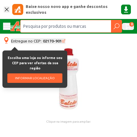
Baixe nosso novo app e ganhe descontos
exclusivos
0
Entregue no CEP:
02170-901
Escolha uma loja ou informe seu
CEP para ver ofertas da sua
região
INFORMAR LOCALIZAÇÃO
Clique na imagem para ampliar.