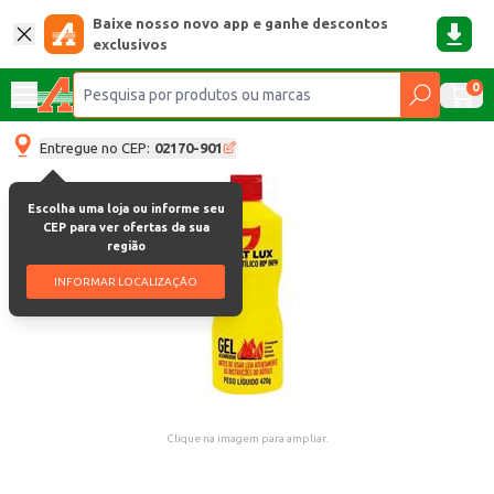
Baixe nosso novo app e ganhe descontos
exclusivos
0
Entregue no CEP:
02170-901
Escolha uma loja ou informe seu
CEP para ver ofertas da sua
região
INFORMAR LOCALIZAÇÃO
Clique na imagem para ampliar.