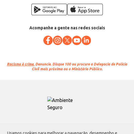
Acompanhe a gente nas redes sociais
Racismo é crime.
Denuncie. Disque 100 ou procure a Delegacia de Polícia
Civil mais próxima ou o Ministério Público.
Atacadão S.A.
Usamos cookies para melhorar a navegação, desempenho e