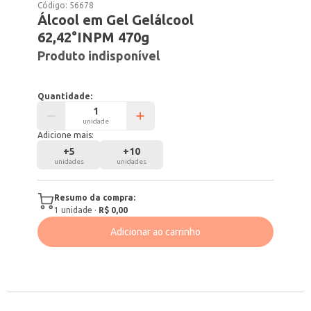
Código:
56678
Álcool em Gel Gelálcool
62,42°INPM 470g
Produto indisponível
Quantidade:
unidade
Adicione mais:
+
5
+
10
unidades
unidades
Resumo da compra:
1
unidade
·
R$ 0,00
Adicionar ao carrinho