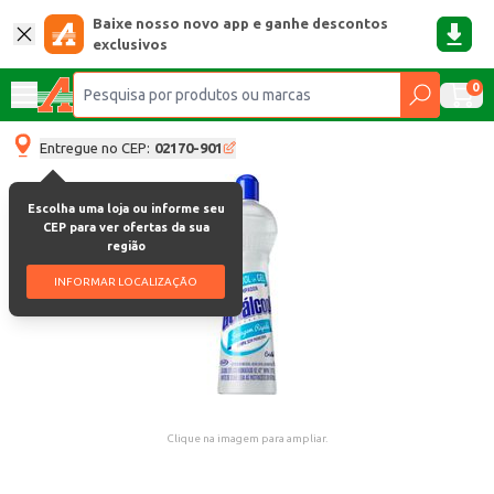
Baixe nosso novo app e ganhe descontos
exclusivos
0
Entregue no CEP:
02170-901
Escolha uma loja ou informe seu
CEP para ver ofertas da sua
região
INFORMAR LOCALIZAÇÃO
Clique na imagem para ampliar.