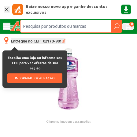
Baixe nosso novo app e ganhe descontos
exclusivos
0
Entregue no CEP:
02170-901
Escolha uma loja ou informe seu
CEP para ver ofertas da sua
região
INFORMAR LOCALIZAÇÃO
Clique na imagem para ampliar.