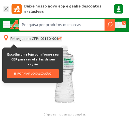
Baixe nosso novo app e ganhe descontos
exclusivos
0
Entregue no CEP:
02170-901
Escolha uma loja ou informe seu
CEP para ver ofertas da sua
região
INFORMAR LOCALIZAÇÃO
Clique na imagem para ampliar.