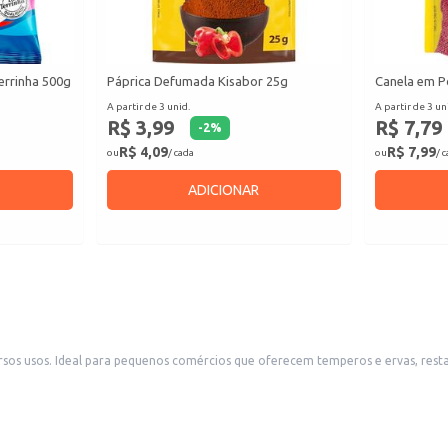
errinha 500g
Páprica Defumada Kisabor 25g
Canela em P
A partir de 3 unid.
A partir de 3 un
R$ 3,99
R$ 7,79
-
2
%
R$ 4,09
R$ 7,99
ou
/ cada
ou
/ 
ADICIONAR
alidade, e também para uso
oroso.
r sabor e aroma.