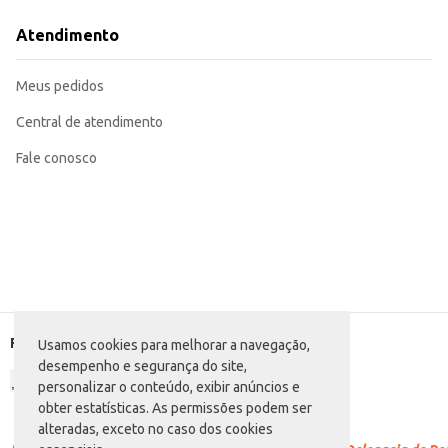
Excelente opção para complementar pratos com carnes grelhadas ou assadas
O Alecrim Campilar em pacote de 5g oferece praticidade e conveniência, se
Atendimento
armazenamento e o manuseio.
Marca: Campilar
Departamento: Mercearia
Meus pedidos
Categoria: Ervas e especiarias
Conteúdo: 5g
EAN: 7896547907093
Central de atendimento
Fale conosco
Formas de pagamento
Usamos cookies para melhorar a navegação,
desempenho e segurança do site,
personalizar o conteúdo, exibir anúncios e
obter estatísticas. As permissões podem ser
alteradas, exceto no caso dos cookies