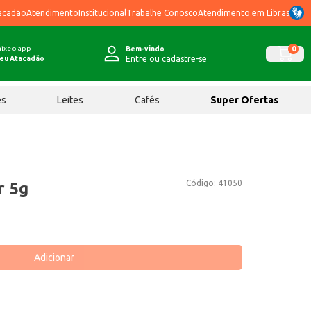
acadão
Atendimento
Institucional
Trabalhe Conosco
Atendimento em Libras
ixe o app
0
Bem-vindo
Entre ou cadastre-se
eu Atacadão
ês
Leites
Cafés
Super Ofertas
Código:
41050
r 5g
Adicionar