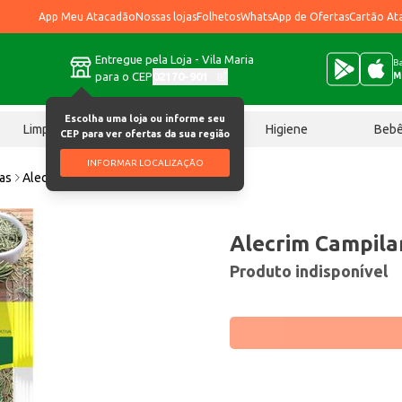
App Meu Atacadão
Nossas lojas
Folhetos
WhatsApp de Ofertas
Cartão At
Entregue pela Loja - Vila Maria
Ba
para o CEP
02170-901
M
Escolha uma loja ou informe seu
Limpeza
Chocolates
Higiene
Beb
CEP para ver ofertas da sua região
INFORMAR LOCALIZAÇÃO
ias
Alecrim Campilar 5g
Alecrim Campila
Produto indisponível