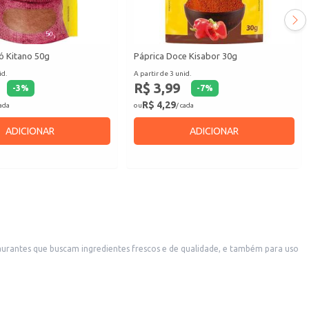
ó Kitano 50g
Páprica Doce Kisabor 30g
id.
A partir de 3 unid.
R$ 3,99
-
3
%
-
7
%
R$ 4,29
cada
ou
/ cada
ADICIONAR
ADICIONAR