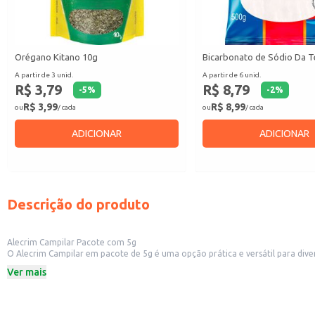
Orégano Kitano 10g
Bicarbonato de Sódio Da T
A partir de 3 unid.
A partir de 6 unid.
R$ 3,79
R$ 8,79
-
5
%
-
2
%
R$ 3,99
R$ 8,99
ou
/ cada
ou
/ cada
ADICIONAR
ADICIONAR
Descrição do produto
Alecrim Campilar Pacote com 5g
O Alecrim Campilar em pacote de 5g é uma opção prática e versátil para diversos usos. Ideal para pequenos comércios que oferecem temperos e ervas, restaurantes que buscam ingredientes frescos e de qu
doméstico, permitindo o preparo de receitas com um toque aromático e sab
Ver mais
Dicas de uso:
Utilize em molhos, assados de carne e aves, sopas e ensopados para adiciona
Ideal para temperar pães, massas e outros produtos de panificação.
Pode ser utilizado na preparação de chás e infusões.