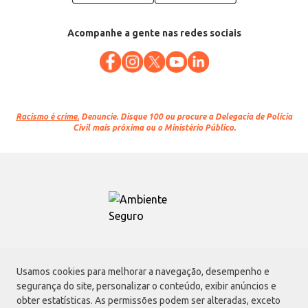
Acompanhe a gente nas redes sociais
Racismo é crime.
Denuncie. Disque 100 ou procure a Delegacia de Polícia
Civil mais próxima ou o Ministério Público.
Atacadão S.A.
Usamos cookies para melhorar a navegação, desempenho e
Avenida Morvan Dias de Figueiredo, 6169, Vila Maria, São Paulo - SP | CEP
segurança do site, personalizar o conteúdo, exibir anúncios e
02170-901 | CNPJ: 75.315.333/0001-09
obter estatísticas. As permissões podem ser alteradas, exceto