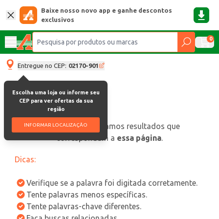
Baixe nosso novo app e ganhe descontos
exclusivos
0
Entregue no CEP:
02170-901
Escolha uma loja ou informe seu
CEP para ver ofertas da sua
região
oops, não encontramos resultados que
INFORMAR LOCALIZAÇÃO
correspondam a
essa página
.
Dicas:
Verifique se a palavra foi digitada corretamente.
Tente palavras menos específicas.
Tente palavras-chave diferentes.
Faça buscas relacionadas.