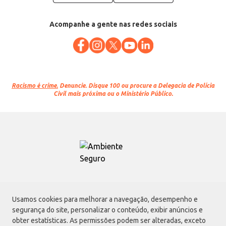
Acompanhe a gente nas redes sociais
Racismo é crime.
Denuncie. Disque 100 ou procure a Delegacia de Polícia
Civil mais próxima ou o Ministério Público.
Atacadão S.A.
Usamos cookies para melhorar a navegação, desempenho e
Avenida Morvan Dias de Figueiredo, 6169, Vila Maria, São Paulo - SP | CEP
segurança do site, personalizar o conteúdo, exibir anúncios e
02170-901 | CNPJ: 75.315.333/0001-09
obter estatísticas. As permissões podem ser alteradas, exceto