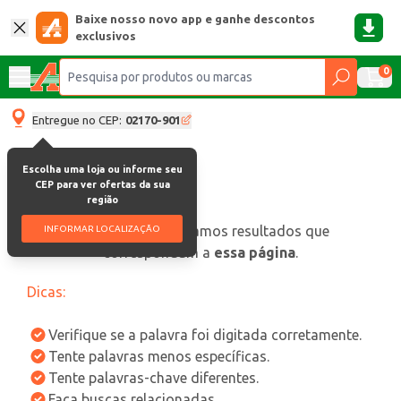
Baixe nosso novo app e ganhe descontos
exclusivos
0
Entregue no CEP:
02170-901
Escolha uma loja ou informe seu
CEP para ver ofertas da sua
região
oops, não encontramos resultados que
INFORMAR LOCALIZAÇÃO
correspondam a
essa página
.
Dicas:
Verifique se a palavra foi digitada corretamente.
Tente palavras menos específicas.
Tente palavras-chave diferentes.
Faça buscas relacionadas.