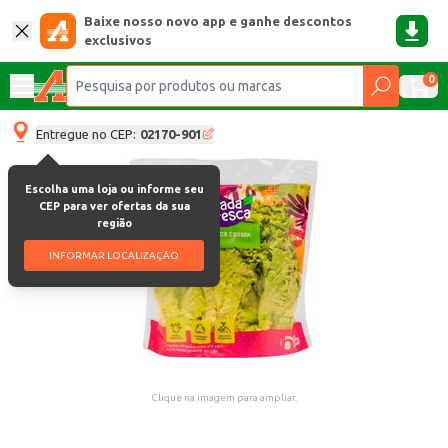
Baixe nosso novo app e ganhe descontos
exclusivos
0
Entregue no CEP:
02170-901
Escolha uma loja ou informe seu
CEP para ver ofertas da sua
região
INFORMAR LOCALIZAÇÃO
Clique na imagem para ampliar.