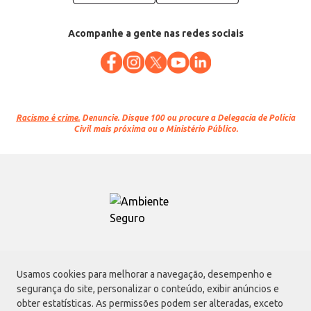
Acompanhe a gente nas redes sociais
Racismo é crime.
Denuncie. Disque 100 ou procure a Delegacia de Polícia
Civil mais próxima ou o Ministério Público.
Atacadão S.A.
Usamos cookies para melhorar a navegação, desempenho e
Avenida Morvan Dias de Figueiredo, 6169, Vila Maria, São Paulo - SP | CEP
segurança do site, personalizar o conteúdo, exibir anúncios e
02170-901 | CNPJ: 75.315.333/0001-09
obter estatísticas. As permissões podem ser alteradas, exceto