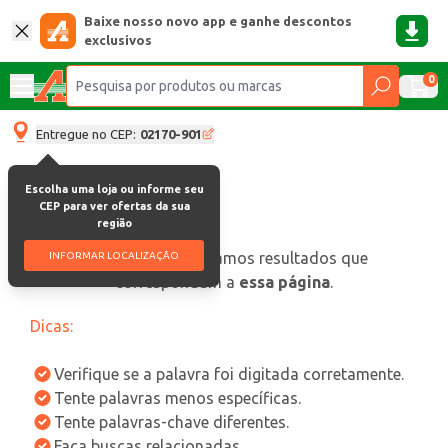
Baixe nosso novo app e ganhe descontos
exclusivos
0
Entregue no CEP:
02170-901
Escolha uma loja ou informe seu
CEP para ver ofertas da sua
região
oops, não encontramos resultados que
INFORMAR LOCALIZAÇÃO
correspondam a
essa página
.
Dicas:
Verifique se a palavra foi digitada corretamente.
Tente palavras menos específicas.
Tente palavras-chave diferentes.
Faça buscas relacionadas.