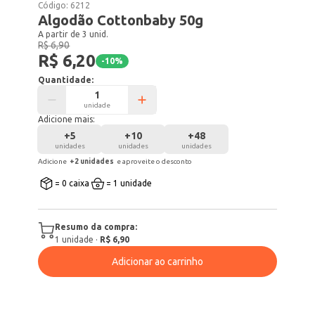
Código:
6212
Algodão Cottonbaby 50g
A partir de 3 unid.
R$ 6,90
R$ 6,20
-
10
%
Quantidade:
unidade
Adicione mais:
+
5
+
10
+
48
unidades
unidades
unidades
Adicione
+
2
unidade
s
e aproveite o desconto
= 0 caixa
= 1 unidade
Resumo da compra:
1
unidade
·
R$ 6,90
Adicionar ao carrinho