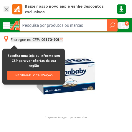
Baixe nosso novo app e ganhe descontos
exclusivos
0
Entregue no CEP:
02170-901
Escolha uma loja ou informe seu
CEP para ver ofertas da sua
região
INFORMAR LOCALIZAÇÃO
Clique na imagem para ampliar.