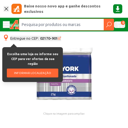
Baixe nosso novo app e ganhe descontos
exclusivos
0
Entregue no CEP:
02170-901
Escolha uma loja ou informe seu
CEP para ver ofertas da sua
região
INFORMAR LOCALIZAÇÃO
Clique na imagem para ampliar.