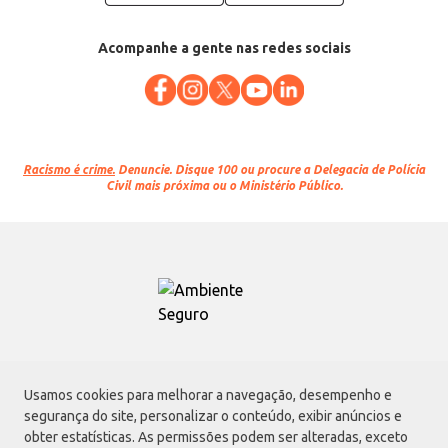
Acompanhe a gente nas redes sociais
Racismo é crime.
Denuncie. Disque 100 ou procure a Delegacia de Polícia
Civil mais próxima ou o Ministério Público.
Atacadão S.A.
Usamos cookies para melhorar a navegação, desempenho e
Avenida Morvan Dias de Figueiredo, 6169, Vila Maria, São Paulo - SP | CEP
segurança do site, personalizar o conteúdo, exibir anúncios e
02170-901 | CNPJ: 75.315.333/0001-09
obter estatísticas. As permissões podem ser alteradas, exceto