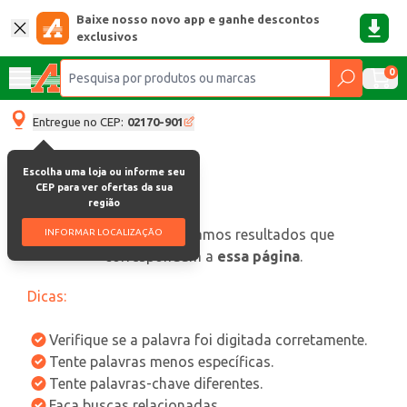
Baixe nosso novo app e ganhe descontos
exclusivos
0
Entregue no CEP:
02170-901
Escolha uma loja ou informe seu
CEP para ver ofertas da sua
região
oops, não encontramos resultados que
INFORMAR LOCALIZAÇÃO
correspondam a
essa página
.
Dicas:
Verifique se a palavra foi digitada corretamente.
Tente palavras menos específicas.
Tente palavras-chave diferentes.
Faça buscas relacionadas.