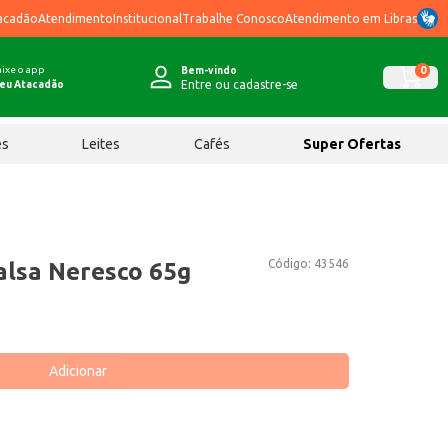
acadão
Atendimento
Institucional
Trabalhe Conosco
Atendimento em Libras
ixe o app
0
Bem-vindo
Entre ou cadastre-se
eu Atacadão
ês
Leites
Cafés
Super Ofertas
Código:
43546
alsa Neresco 65g
Adicionar