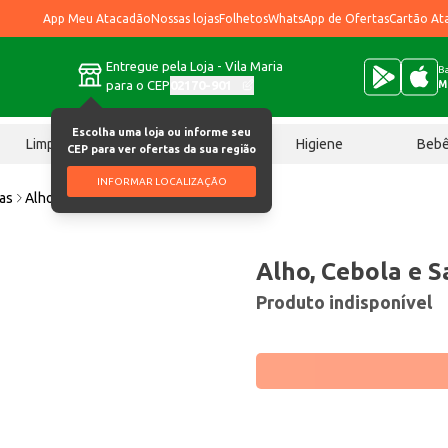
App Meu Atacadão
Nossas lojas
Folhetos
WhatsApp de Ofertas
Cartão At
Entregue pela Loja - Vila Maria
Ba
para o CEP
02170-901
M
Escolha uma loja ou informe seu
Limpeza
Chocolates
Higiene
Beb
CEP para ver ofertas da sua região
INFORMAR LOCALIZAÇÃO
ias
Alho, Cebola e Salsa Neresco 65g
Alho, Cebola e S
Produto indisponível