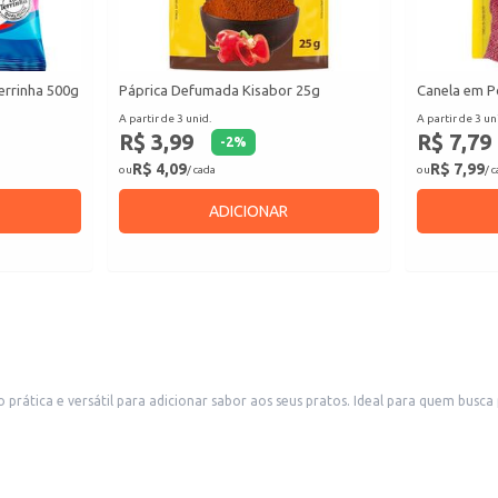
errinha 500g
Páprica Defumada Kisabor 25g
Canela em P
A partir de 3 unid.
A partir de 3 un
R$ 3,99
R$ 7,79
-
2
%
R$ 4,09
R$ 7,99
ou
/ cada
ou
/ 
ADICIONAR
ática e versátil para adicionar sabor aos seus pratos. Ideal para quem busca 
ceitas.