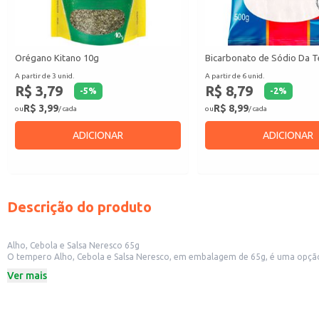
Orégano Kitano 10g
Bicarbonato de Sódio Da T
A partir de 3 unid.
A partir de 6 unid.
R$ 3,79
R$ 8,79
-
5
%
-
2
%
R$ 3,99
R$ 8,99
ou
/ cada
ou
/ cada
ADICIONAR
ADICIONAR
Descrição do produto
Alho, Cebola e Salsa Neresco 65g
O tempero Alho, Cebola e Salsa Neresco, em embalagem de 65g, é uma opção pr
desidratados, proporcionando um sabor caseiro e aroma agradável às suas re
Ver mais
Dicas de Uso:
Utilize para temperar carnes, aves e peixes antes de cozinhar.
Adicione a sopas, caldos e ensopados para realçar o sabor.
Misture com azeite e utilize como base para refogados de legumes.