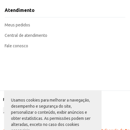
Salpique sobre saladas e ovos para um toque especial.
Com o tempero Alho, Cebola e Salsa Neresco, você otimiza o tempo na cozinh
Atendimento
Meus pedidos
Central de atendimento
Fale conosco
Formas de pagamento
Usamos cookies para melhorar a navegação,
desempenho e segurança do site,
personalizar o conteúdo, exibir anúncios e
obter estatísticas. As permissões podem ser
alteradas, exceto no caso dos cookies