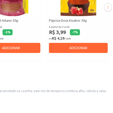
ó Kitano 50g
Páprica Doce Kisabor 30g
id.
A partir de 3 unid.
R$ 3,99
-
3
%
-
7
%
R$ 4,29
cada
ou
/ cada
ADICIONAR
ADICIONAR
praticidade na cozinha, este mix de temperos combina alho, cebola e salsa