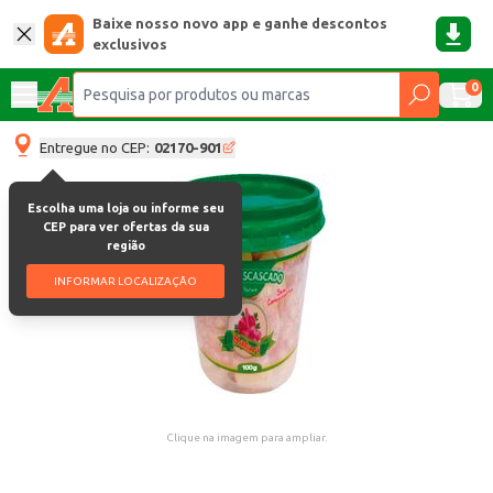
Baixe nosso novo app e ganhe descontos
exclusivos
0
Entregue no CEP:
02170-901
Escolha uma loja ou informe seu
CEP para ver ofertas da sua
região
INFORMAR LOCALIZAÇÃO
Clique na imagem para ampliar.