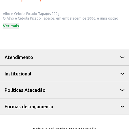
Alho e Cebola Picado Tapajós 200g
O Alho e Cebola Picado Tapajós, em embalagem de 200g, é uma opção
prática para quem busca agilidade no preparo de suas refeições. Ideal para
Ver mais
uso doméstico e para estabelecimentos comerciais que buscam otimizar o
tempo na cozinha, como restaurantes e lanchonetes.
Dicas de Uso:
Adicione a refogados de carnes e legumes.
Utilize como base para molhos e temperos.
Incremente o sabor de sopas e caldos.
Perfeito para o preparo de diversos pratos da culinária brasileira.
Atendimento
Com o Alho e Cebola Picado Tapajós, você garante sabor e praticidade em
suas receitas, tornando o dia a dia na cozinha mais fácil e eficiente.
Institucional
Políticas Atacadão
Formas de pagamento