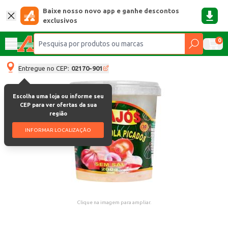
Baixe nosso novo app e ganhe descontos
exclusivos
0
Entregue no CEP:
02170-901
Escolha uma loja ou informe seu
CEP para ver ofertas da sua
região
INFORMAR LOCALIZAÇÃO
Clique na imagem para ampliar.