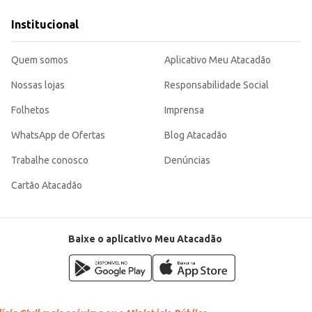
al.
tabelecimentos comerciais.
Institucional
do o preparo de suas receitas mais fácil e eficiente. Sua embalagem prática 
Quem somos
Aplicativo Meu Atacadão
Nossas lojas
Responsabilidade Social
Folhetos
Imprensa
WhatsApp de Ofertas
Blog Atacadão
Trabalhe conosco
Denúncias
Cartão Atacadão
Baixe o aplicativo Meu Atacadão