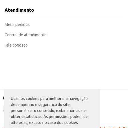
Ideal para uso em preparações de carnes e aves, adicionando um toque especi
Perfeito para revenda em mercearias, lojas de produtos naturais e outros es
Atendimento
O Alho Frito Da Terrinha Granulado proporciona conveniência e sabor, tornan
Marca: Da Terrinha
Departamento: Mercearia
Meus pedidos
Categoria: Alho e cebola
Conteúdo: 90g
EAN: 7898693230506
Central de atendimento
Fale conosco
Formas de pagamento
Usamos cookies para melhorar a navegação,
desempenho e segurança do site,
personalizar o conteúdo, exibir anúncios e
obter estatísticas. As permissões podem ser
alteradas, exceto no caso dos cookies