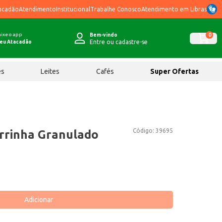
acadão
Atendimento
Institucional
Trabalhe Conosco
Atendimento em Libras
ixe o app
0
Bem-vindo
Entre ou cadastre-se
eu Atacadão
ês
Leites
Cafés
Super Ofertas
Código:
39695
errinha Granulado
Adicionar