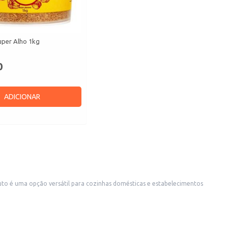
uper Alho 1kg
0
ADICIONAR
ros pratos, adicionando um toque de sabor de alho frito sem o trabalho de preparo.