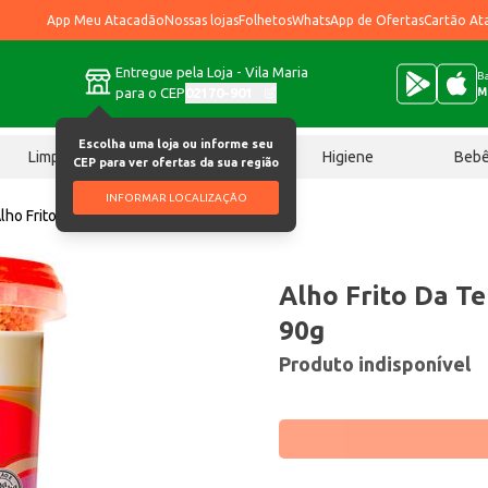
App Meu Atacadão
Nossas lojas
Folhetos
WhatsApp de Ofertas
Cartão At
Entregue pela Loja - Vila Maria
Ba
para o CEP
02170-901
M
Escolha uma loja ou informe seu
Limpeza
Chocolates
Higiene
Beb
CEP para ver ofertas da sua região
INFORMAR LOCALIZAÇÃO
lho Frito Da Terrinha Granulado 90g
Alho Frito Da T
90g
Produto indisponível