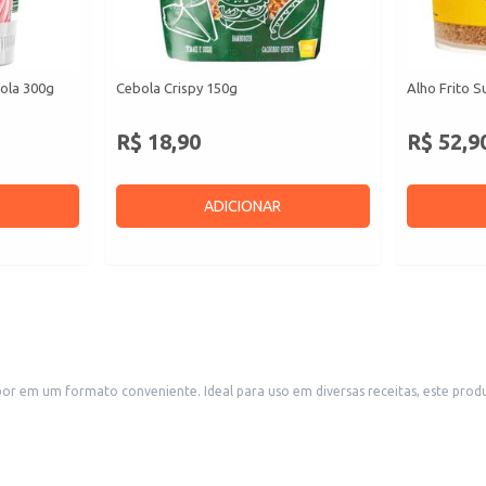
ola 300g
Cebola Crispy 150g
Alho Frito S
R$ 18,90
R$ 52,9
ADICIONAR
o é uma opção versátil para cozinhas domésticas e estabelecimentos
, lanchonetes e padarias. Sua textura granulada facilita a incorporação em molhos, saladas, massas e out