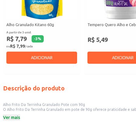
Alho Granulado Kitano 60g
Tempero Quero Alho e Ceb
A partir de 3 unid.
R$ 7,79
R$ 5,49
-
3
%
R$ 7,99
ou
/ cada
ADICIONAR
ADICIONAR
Descrição do produto
Alho Frito Da Terrinha Granulado Pote com 90g
O Alho Frito Da Terrinha Granulado em pote de 90g oferece praticidade e sabor em um formato conveniente. Ideal para uso em diversas receitas, este produt
comerciais como restaurantes
Ver mais
Dicas de Uso:
Adicione aos seus molhos para um sabor mais intenso e aromático.
Utilize como tempero em saladas, pizzas e massas.
Incorpore em receitas de sopas e caldos para um sabor mais rico.