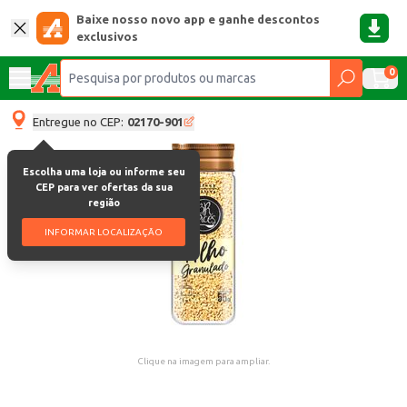
Baixe nosso novo app e ganhe descontos
exclusivos
0
Entregue no CEP:
02170-901
Escolha uma loja ou informe seu
CEP para ver ofertas da sua
região
INFORMAR LOCALIZAÇÃO
Clique na imagem para ampliar.