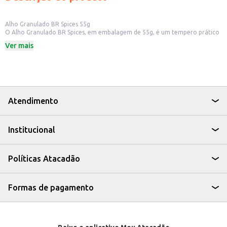
Alho Granulado BR Spices 55g
O Alho Granulado BR Spices, em embalagem de 55g, é um tempero prático
e versátil para o uso diário na cozinha. Ideal para quem busca sabor e
Ver mais
praticidade no preparo de suas receitas, o alho granulado é uma
alternativa ao alho fresco, com a vantagem de ter maior durabilidade e
facilidade de uso.
Dicas de Uso:
Adicione a carnes, aves e peixes antes de grelhar, assar ou cozinhar.
Utilize em molhos, sopas e caldos para intensificar o sabor.
Misture com azeite e ervas para temperar saladas e legumes.
Atendimento
Salpique sobre pães e torradas para um toque especial.
Com o Alho Granulado BR Spices, você tem o sabor do alho sempre à mão,
agregando um toque especial aos seus pratos de forma rápida e eficiente.
Institucional
Políticas Atacadão
Formas de pagamento